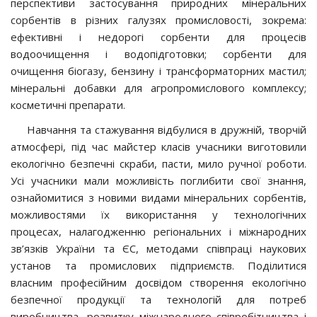
перспективи застосування природних мінеральних
сорбентів в різних галузях промисловості, зокрема:
ефективні і недорогі сорбенти для процесів
водоочищення і водопідготовки; сорбенти для
очищення біогазу, бензину і трансформаторних мастил;
мінеральні добавки для агропромислового комплексу;
косметичні препарати.
Навчання та стажування відбулися в дружній, творчій
атмосфері, під час майстер класів учасники виготовили
екологічно безпечні скраби, пасти, мило ручної роботи.
Усі учасники мали можливість поглибити свої знання,
ознайомитися з новими видами мінеральних сорбентів,
можливостями їх використання у технологічних
процесах, налагодженню регіональних і міжнародних
зв’язків України та ЄС, методами співпраці наукових
установ та промислових підприємств. Поділитися
власним професійним досвідом створення екологічно
безпечної продукції та технологій для потреб
виробництва, розвитку міжнародного співробітництва і