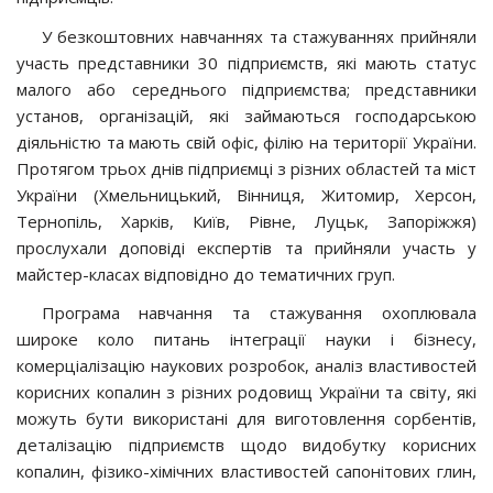
У безкоштовних навчаннях та стажуваннях прийняли
участь представники 30 підприємств, які мають статус
малого або середнього підприємства; представники
установ, організацій, які займаються господарською
діяльністю та мають свій офіс, філію на території України.
Протягом трьох днів підприємці з різних областей та міст
України (Хмельницький, Вінниця, Житомир, Херсон,
Тернопіль, Харків, Київ, Рівне, Луцьк, Запоріжжя)
прослухали доповіді експертів та прийняли участь у
майстер-класах відповідно до тематичних груп.
Програма навчання та стажування охоплювала
широке коло питань інтеграції науки і бізнесу,
комерціалізацію наукових розробок, аналіз властивостей
корисних копалин з різних родовищ України та світу, які
можуть бути використані для виготовлення сорбентів,
деталізацію підприємств щодо видобутку корисних
копалин, фізико-хімічних властивостей сапонітових глин,