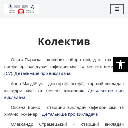
Перейти
до
вмісту
Колектив
Відкри
Ольга Параска – керівник лабораторії, д-р. техн.наук,
професор, завідувач кафедри хімії та хімічної інженерії.
(
CV
).
Детальніше про викладача.
Анна Магдійчук – доктор філософії, старший викладач
кафедри хімії та хімічної інженерії.
Детальніше про
викладача.
Оксана Бойко – старший викладач кафедри хімії та
хімічної інженерії.
Детальніше про викладача.
Олександр Стремецький – старший викладач