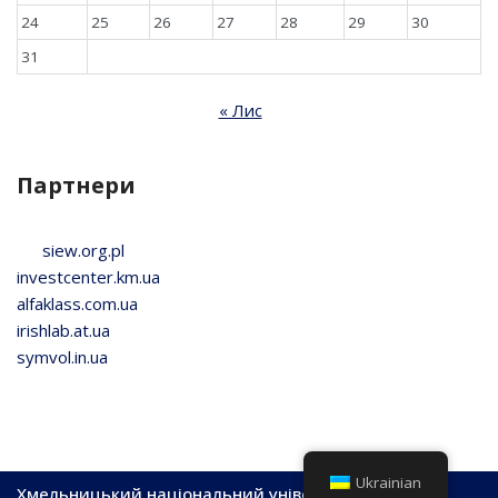
24
25
26
27
28
29
30
31
« Лис
Партнери
siew.org.pl
investcenter.km.ua
alfaklass.com.ua
irishlab.at.ua
symvol.in.ua
Ukrainian
Хмельницький національний університет, 2026