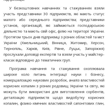
У безкоштовних навчаннях та стажуваннях взяли
участь представники 30 підприємств, які мають статус
малого або середнього підприємства; представники
установ, організацій, які займаються господарською
діяльністю та мають свій офіс, філію на території України.
Протягом трьох днів підприємці з різних областей та міст
України (Хмельницький, Вінниця, Житомир, Херсон,
Тернопіль, Харків, Київ, Рівне, Луцьк, Запоріжжя)
прослухали доповіді експертів та взяли участь у майстер-
класах відповідно до тематичних груп.
Програма навчання та стажування охоплювала
широке коло питань інтеграції науки і бізнесу,
комерціалізацію наукових розробок, аналіз властивостей
корисних копалин з різних родовищ України та світу, які
можуть бути використані для виготовлення сорбентів,
деталізацію підприємств щодо видобутку корисних
копалин, фізико-хімічних властивостей сапонітових глин,