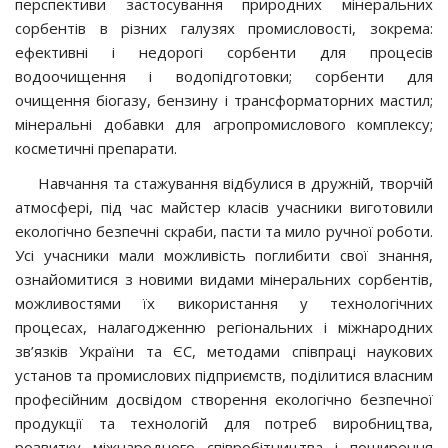
перспективи застосування природних мінеральних
сорбентів в різних галузях промисловості, зокрема:
ефективні і недорогі сорбенти для процесів
водоочищення і водопідготовки; сорбенти для
очищення біогазу, бензину і трансформаторних мастил;
мінеральні добавки для агропромислового комплексу;
косметичні препарати.
Навчання та стажування відбулися в дружній, творчій
атмосфері, під час майстер класів учасники виготовили
екологічно безпечні скраби, пасти та мило ручної роботи.
Усі учасники мали можливість поглибити свої знання,
ознайомитися з новими видами мінеральних сорбентів,
можливостями їх використання у технологічних
процесах, налагодженню регіональних і міжнародних
зв’язків України та ЄС, методами співпраці наукових
установ та промислових підприємств, поділитися власним
професійним досвідом створення екологічно безпечної
продукції та технологій для потреб виробництва,
розвитку міжнародного співробітництва і поширення