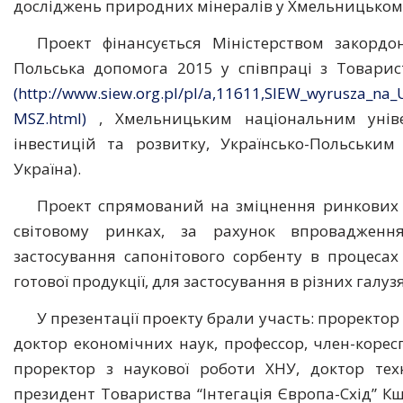
досліджень природних мінералів у Хмельницькому
Проект фінансується Міністерством закорд
Польська допомога 2015 у співпраці з Товарист
(http://www.siew.org.pl/pl/a,11611,SIEW_wyrusza_na
MSZ.html)
, Хмельницьким національним уніве
інвестицій та розвитку, Українсько-Польським
Україна).
Проект спрямований на зміцнення ринкових 
світовому ринках, за рахунок впровадження
застосування сапонітового сорбенту в процеса
готової продукції, для застосування в різних галуз
У презентації проекту брали участь: проректор
доктор економічних наук, профессор, член-кор
проректор з наукової роботи ХНУ, доктор тех
президент Товариства “Інтегація Європа-Схід” К