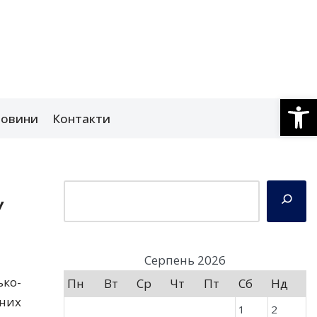
Відкри
овини
Контакти
У
Серпень 2026
ько-
Пн
Вт
Ср
Чт
Пт
Сб
Нд
сних
1
2