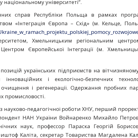
 національному університеті”.
онних справ Республіки Польща в рамках прогр
вом «Інтеграція Європа – Схід» (м. Кельце, Пол
_Ukraine_w_ramach_projektu_polskiej_pomocy_rozwojowe
рситетом, Хмельницьким регіональним центро
 Центром Європейської Інтеграції (м. Хмельниц
позицій українських підприємств на вітчизняном
 інноваційних і екологічно-безпечних техноло
х очищення і регенерації. Одержання пробних па
ях промисловості.
 з науково-педагогічної роботи ХНУ, перший прорек
еспондент НАН України Войнаренко Михайло Петро
нічних наук, профессор Параска Георгій Борисо
шиштоф Каліта, секретар Товариства Магдалена Кал