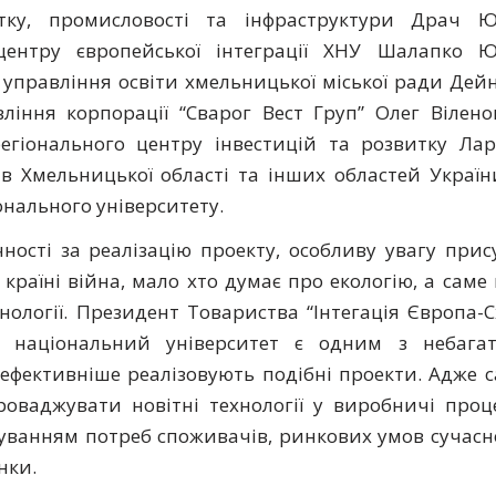
тку, промисловості та інфраструктури Драч Ю
 центру європейської інтеграції ХНУ Шалапко Ю
управління освіти хмельницької міської ради Дей
іння корпорації “Сварог Вест Груп” Олег Вілен
егіонального центру інвестицій та розвитку Ла
в Хмельницької області та інших областей Україн
нального університету.
ності за реалізацію проекту, особливу увагу прис
країні війна, мало хто думає про екологію, а саме
нології. Президент Товариства “Інтегація Європа-С
 національний університет є одним з небагат
ефективніше реалізовують подібні проекти. Адже 
роваджувати новітні технології у виробничі проц
уванням потреб споживачів, ринкових умов сучасн
нки.