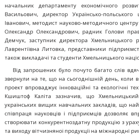
начальник департаменту економічного розви
Васильович, директор Українсько-польського
Іванович, методист науково-методичного центру 
Олександр Олександрович, радник Голови правл
Демчук, заступник директора Хмельницького р
Лаврентіївна Литовка, представники підприємст
також викладачі та студенти Хмельницького націо
Від запрошених було почуто багато слів вдяч
звернули на те, що на сьогоднішній день, коли в 
проект впроваджує інноваційні та екологічні тех
Кшиштоф Каліта зазначив, що Хмельницький
українських вищих навчальних закладів, що най
співпраця науковців і підприємців дозволяє вп
створювати конкурентноздатну продукцію з урах
та виходу вітчизняної продукції на міжнародні ри