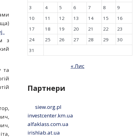
3
4
5
6
7
8
9
ами
10
11
12
13
14
15
16
ьща)
17
18
19
20
21
22
23
j_
24
25
26
27
28
29
30
м з
ький
31
« Лис
у та
гій
Партнери
ртій
siew.org.pl
тор,
investcenter.km.ua
вич,
alfaklass.com.ua
вич,
irishlab.at.ua
іта,