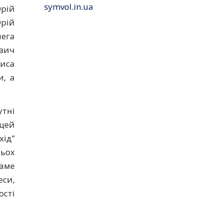
symvol.in.ua
рій
рій
нега
ович
риса
и, а
утні
 цей
хід”
ьох
саме
еси,
ості