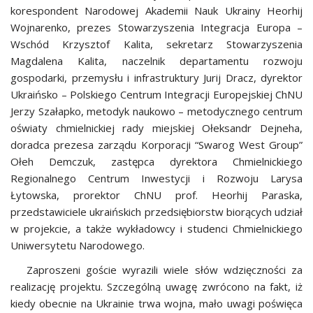
korespondent Narodowej Akademii Nauk Ukrainy Heorhij
Wojnarenko, prezes Stowarzyszenia Integracja Europa –
Wschód Krzysztof Kalita, sekretarz Stowarzyszenia
Magdalena Kalita, naczelnik departamentu rozwoju
gospodarki, przemysłu i infrastruktury Jurij Dracz, dyrektor
Ukraińsko – Polskiego Centrum Integracji Europejskiej ChNU
Jerzy Szałapko, metodyk naukowo – metodycznego centrum
oświaty chmielnickiej rady miejskiej Ołeksandr Dejneha,
doradca prezesa zarządu Korporacji “Swarog West Group”
Ołeh Demczuk, zastępca dyrektora Chmielnickiego
Regionalnego Centrum Inwestycji i Rozwoju Larysa
Łytowska, prorektor ChNU prof. Heorhij Paraska,
przedstawiciele ukraińskich przedsiębiorstw biorących udział
w projekcie, a także wykładowcy i studenci Chmielnickiego
Uniwersytetu Narodowego.
Zaproszeni goście wyrazili wiele słów wdzięczności za
realizację projektu. Szczególną uwagę zwrócono na fakt, iż
kiedy obecnie na Ukrainie trwa wojna, mało uwagi poświęca