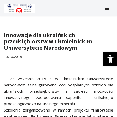
Перейти
до
вмісту
Innowacje dla ukraińskich
przedsiębiorstw w Chmielnickim
Uniwersytecie Narodowym
Відкри
13.10.2015
23 września 2015 r. w Chmielnickim Uniwersytecie
narodowym zainaugurowano cykl bezpłatnych szkoleń dla
ukraińskich przedsiębiorstw z zakresu możliwości
innowacyjnego zastosowania saponitu – unikalnego
proekologicznego naturalnego minerału.
Szkolenia zorganizowano w ramach projektu
“Innowacje
ekologiczne dla biznesu. Specjalistyczne laboratorium