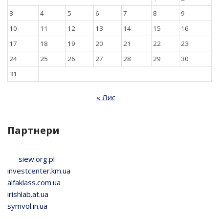
3
4
5
6
7
8
9
10
11
12
13
14
15
16
17
18
19
20
21
22
23
24
25
26
27
28
29
30
31
« Лис
Партнери
siew.org.pl
investcenter.km.ua
alfaklass.com.ua
irishlab.at.ua
symvol.in.ua