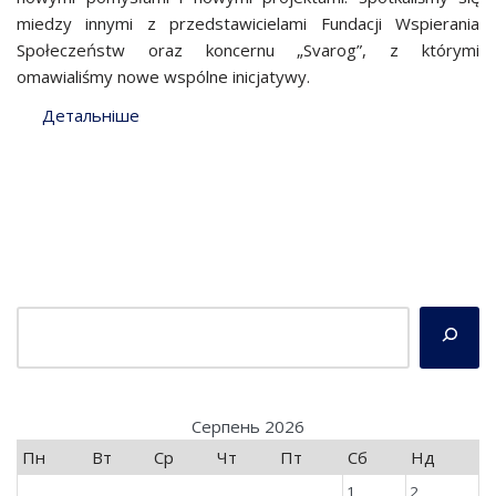
miedzy innymi z przedstawicielami Fundacji Wspierania
Społeczeństw oraz koncernu „Svarog”, z którymi
omawialiśmy nowe wspólne inicjatywy.
Детальніше
Серпень 2026
Пн
Вт
Ср
Чт
Пт
Сб
Нд
1
2