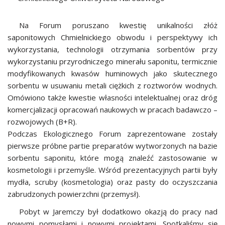
Na Forum poruszano kwestię unikalności złóż
saponitowych Chmielnickiego obwodu i perspektywy ich
wykorzystania, technologii otrzymania sorbentów przy
wykorzystaniu przyrodniczego minerału saponitu, termicznie
modyfikowanych kwasów huminowych jako skutecznego
sorbentu w usuwaniu metali ciężkich z roztworów wodnych.
Omówiono także kwestie własności intelektualnej oraz dróg
komercjalizacji opracowań naukowych w pracach badawczo –
rozwojowych (B+R).
Podczas Ekologicznego Forum zaprezentowane zostały
pierwsze próbne partie preparatów wytworzonych na bazie
sorbentu saponitu, które mogą znaleźć zastosowanie w
kosmetologii i przemyśle. Wśród prezentacyjnych partii były
mydła, scruby (kosmetologia) oraz pasty do oczyszczania
zabrudzonych powierzchni (przemysł).
Pobyt w Jaremczy był dodatkowo okazją do pracy nad
nowymi pomysłami i nowymi projektami. Spotkaliśmy się