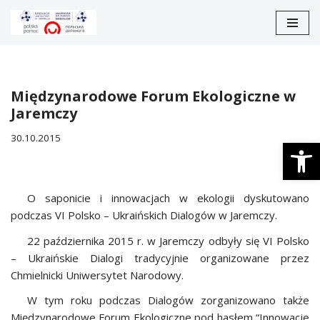
Перейти
до
вмісту
Międzynarodowe Forum Ekologiczne w
Jaremczy
30.10.2015
Відкри
O saponicie i innowacjach w ekologii dyskutowano
podczas VI Polsko – Ukraińskich Dialogów w Jaremczy.
22 października 2015 r. w Jaremczy odbyły się VI Polsko
– Ukraińskie Dialogi tradycyjnie organizowane przez
Chmielnicki Uniwersytet Narodowy.
W tym roku podczas Dialogów zorganizowano także
Międzynarodowe Forum Ekologiczne pod hasłem “Innowacje