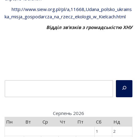
http://www.siew.org.pl/pl/a,11668,Udana_polsko_ukrains
ka_misja_gospodarcza_na_rzecz_ekologii_w_Kielcach.html
Відділ зв’язків з громадськістю ХНУ
Серпень 2026
Пн
Вт
Ср
Чт
Пт
Сб
Нд
1
2