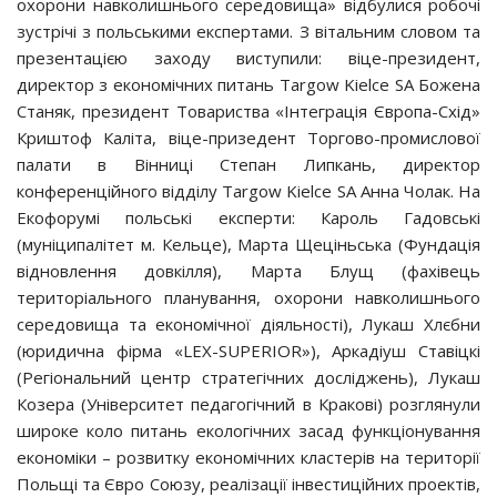
охорони навколишнього середовища» відбулися робочі
зустрічі з польськими експертами. З вітальним словом та
презентацією заходу виступили: віце-президент,
директор з економічних питань Targоw Kielce SA Божена
Станяк, президент Товариства «Інтеграція Європа-Схід»
Криштоф Каліта, віце-призедент Торгово-промислової
палати в Вінниці Степан Липкань, директор
конференційного відділу Targоw Kielce SA Анна Чолак. На
Екофорумі польські експерти: Кароль Гадовські
(муніципалітет м. Кельце), Марта Щеціньська (Фундація
відновлення довкілля), Марта Блущ (фахівець
територіального планування, охорони навколишнього
середовища та економічної діяльності), Лукаш Хлєбни
(юридична фірма «LEX-SUPERIOR»), Аркадіуш Ставіцкі
(Регіональний центр стратегічних досліджень), Лукаш
Козера (Університет педагогічний в Кракові) розглянули
широке коло питань екологічних засад функціонування
економіки – розвитку економічних кластерів на території
Польщі та Євро Союзу, реалізації інвестиційних проектів,