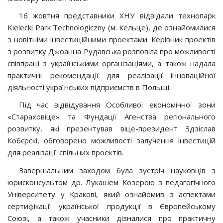
16 жовтня представники ХНУ відвідали технопарк
Kielecki Park Technologicznу (м. Кельце), де ознайомилися
з новітніми інвестиційними проектами. Керівник проектів
з розвитку Джоанна Рудавська розповіла про можливості
співпраці з українськими організаціями, а також надала
практичні рекомендації для реалізації інноваційної
діяльності українських підприємств в Польщі.
Під час відвідування Особливої економічної зони
«Стараховіце» та Фундації Агенства регіонального
розвитку, які презентував віце-президент Здзіслав
Кобєрскі, обговорено можливості залучення інвестицій
для реалізації спільних проектів.
Завершальним заходом була зустріч науковців з
юрисконсультом др. Лукашем Козерою з педагогічного
Університету у Кракові, який ознайомив з аспектами
сертифікації української продукції в Європейському
Союзі, а також учасники дізналися про практичну