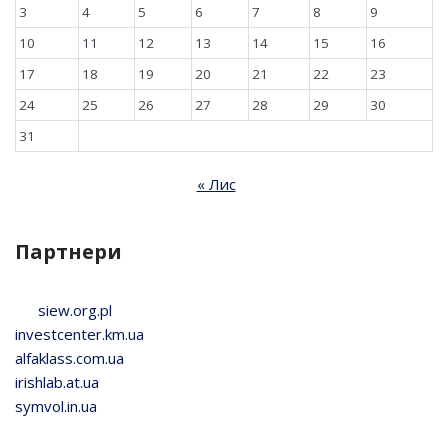
3
4
5
6
7
8
9
10
11
12
13
14
15
16
17
18
19
20
21
22
23
24
25
26
27
28
29
30
31
« Лис
Партнери
siew.org.pl
investcenter.km.ua
alfaklass.com.ua
irishlab.at.ua
symvol.in.ua