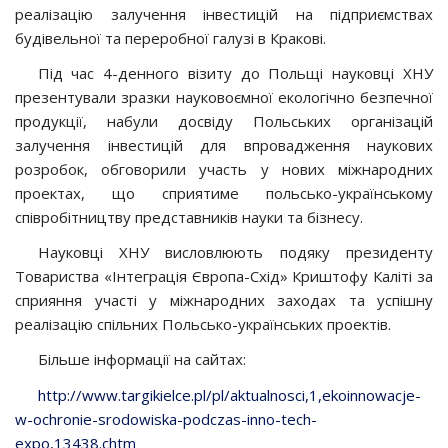
реалізацію залучення інвестицій на підприємствах
будівельної та переробної галузі в Кракові.
Під час 4-денного візиту до Польщі науковці ХНУ
презентували зразки науковоємної екологічно безпечної
продукції, набули досвіду Польських організацій
залучення інвестицій для впровадження наукових
розробок, обговорили участь у нових міжнародних
проектах, що сприятиме польсько-українському
співробітництву представників науки та бізнесу.
Науковці ХНУ висловлюють подяку президенту
Товариства «Інтеграція Європа-Схід» Криштофу Каліті за
сприяння участі у міжнародних заходах та успішну
реалізацію спільних Польсько-українських проектів.
Більше інформації на сайтах:
http://www.targikielce.pl/pl/aktualnosci,1,ekoinnowacje-
w-ochronie-srodowiska-podczas-inno-tech-
expo,13438.chtm