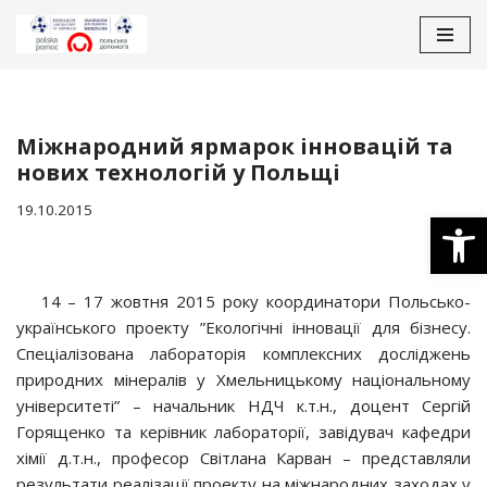
Перейти
до
вмісту
Міжнародний ярмарок інновацій та
нових технологій у Польщі
19.10.2015
Відкри
14 – 17 жовтня 2015 року координатори Польсько-
українського проекту ”Екологічні інновації для бізнесу.
Спеціалізована лабораторія комплексних досліджень
природних мінералів у Хмельницькому національному
університеті” – начальник НДЧ к.т.н., доцент Сергій
Горященко та керівник лабораторії, завідувач кафедри
хімії д.т.н., професор Світлана Карван – представляли
результати реалізації проекту на міжнародних заходах у