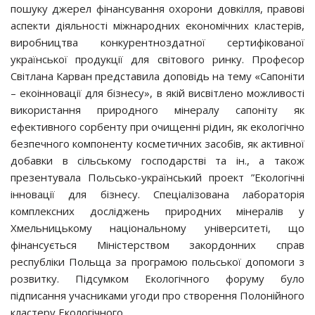
пошуку джерел фінансування охорони довкілля, правові
аспекти діяльності міжнародних економічних кластерів,
виробництва конкурентноздатної сертифікованої
української продукції для світового ринку. Професор
Світлана Карван представила доповідь на тему «Сапоніти
– екоінновації для бізнесу», в якій висвітлено можливості
використання природного мінералу сапоніту як
ефективного сорбенту при очищенні рідин, як екологічно
безпечного компоненту косметичних засобів, як активної
добавки в сільському господарстві та ін., а також
презентувала Польсько-український проект ”Екологічні
інновації для бізнесу. Спеціалізована лабораторія
комплексних досліджень природних мінералів у
Хмельницькому національному університеті, що
фінансується Міністерством закордонних справ
республіки Польща за програмою польської допомоги з
розвитку. Підсумком Екологічного форуму було
підписання учасниками угоди про створення Полонійного
кластеру Екологічного.