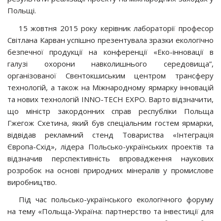
Польщі.
15 жовтня 2015 року керівник лабораторії професор
Світлана Карван успішно презентувала зразки екологічно
безпечної продукції на конференції «Еко-інновації в
галузі охорони навколишнього середовища”,
організованої Свєнтокшиським центром трансферу
технологій, а також на Міжнародному ярмарку інновацій
та нових технологій INNO-TECH EXPO. Варто відзначити,
що міністр закордонних справ республіки Польща
Гжегож Схетина, який був спеціальним гостем ярмарки,
відвідав рекламний стенд Товариства «Інтеграція
Європа-Схід», лідера Польсько-українських проектів та
відзначив перспективність впровадження наукових
розробок на основі природних мінералів у промислове
виробництво.
Під час польсько-українського екологічного форуму
на тему «Польща-Україна: партнерство та інвестиції для