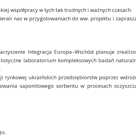
ej współpracy w tych tak trudnych i ważnych czasach.
ierali nas w przygotowaniach do ww. projektu i zapras
warzyszenie Integracja Europa–Wschód planuje zrealiz
cjalistyczne laboratorium kompleksowych badań natural
.
ji rynkowej ukraińskich przedsiębiorstw poprzez wdroż
osowania saponitowego sorbentu w procesach oczyszcz
ju,