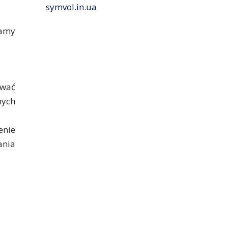
symvol.in.ua
zamy
ować
nych
enie
ania