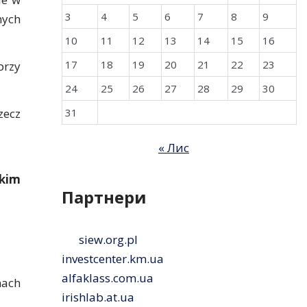
3
4
5
6
7
8
9
nych
10
11
12
13
14
15
16
17
18
19
20
21
22
23
przy
24
25
26
27
28
29
30
zecz
31
« Лис
kim
Партнери
siew.org.pl
investcenter.km.ua
alfaklass.com.ua
mach
irishlab.at.ua