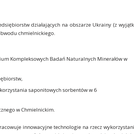
dsiębiorstw działających na obszarze Ukrainy (z wyjąt
 obwodu chmielnickiego.
torium Kompleksowych Badań Naturalnych Minerałów w
iębiorstw,
ykorzystania saponitowych sorbentów w 6
znego w Chmielnickim.
racowuje innowacyjne technologie na rzecz wykorzystan