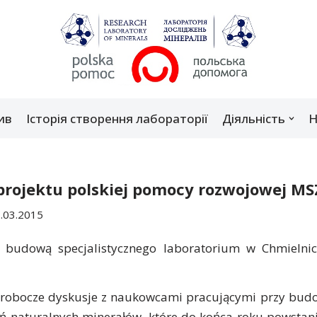
ив
Історія створення лабораторії
Діяльність
Н
rojektu polskiej pomocy rozwojowej MS
.03.2015
d budową specjalistycznego laboratorium w Chmielni
i robocze dyskusje z naukowcami pracującymi przy bud
ń naturalnych minerałów, które do końca roku powstan