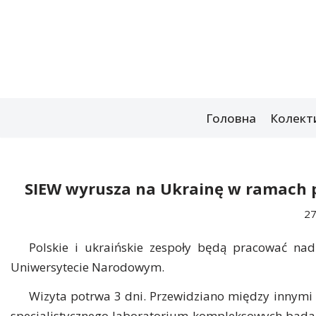
Перейти
до
вмісту
Головна
Колект
SIEW wyrusza na Ukrainę w ramach p
27
Polskie i ukraińskie zespoły będą pracować na
Uniwersytecie Narodowym.
Wizyta potrwa 3 dni. Przewidziano między innym
specjalistycznego laboratorium kompleksowych bada