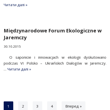
Читати далі »
Międzynarodowe Forum Ekologiczne w
Jaremczy
30.10.2015
O saponicie i innowacjach w ekologii dyskutowano
podczas VI Polsko – Ukraińskich Dialogów w Jaremczy.
…
Читати далі »
1
2
3
4
Вперед »