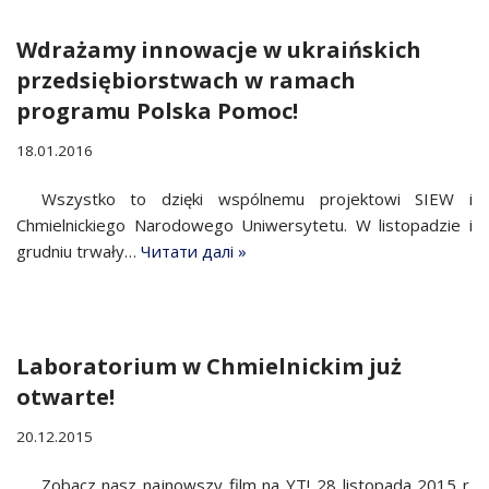
Wdrażamy innowacje w ukraińskich
przedsiębiorstwach w ramach
programu Polska Pomoc!
18.01.2016
Wszystko to dzięki wspólnemu projektowi SIEW i
Chmielnickiego Narodowego Uniwersytetu. W listopadzie i
grudniu trwały…
Читати далі »
Laboratorium w Chmielnickim już
otwarte!
20.12.2015
Zobacz nasz najnowszy film na YT! 28 listopada 2015 r.